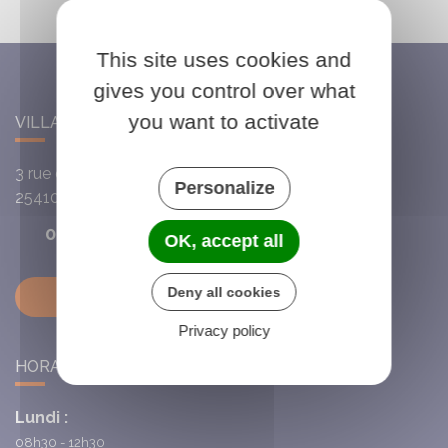
This site uses cookies and
gives you control over what
you want to activate
VILLARS-SAINT-GEORGES
3 rue de l'Église
Personalize
25410
Villars-Saint-Georges
03 81 63 72 93
OK, accept all
Deny all cookies
Contactez-nous
Privacy policy
HORAIRES DE LA MAIRIE
Lundi :
08h30 - 12h30