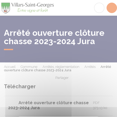
Villars-Saint-Georges
Acc
Arrêté ouverture clôture
chasse 2023-2024 Jura
Accueil
Commune
Arrêtés, réglementation
Arrêtés
Arrêté
ouverture clôture chasse 2023-2024 Jura
Partager
Partager sur Facebook
Partager sur X - Twit
Partager sur
Par
Télécharger
Arrêté ouverture clôture chasse
PDF
2023-2024 Jura
373.13 ko