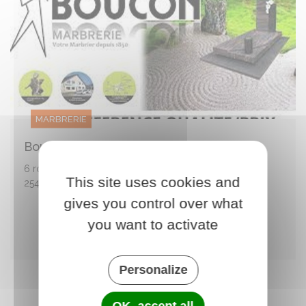
MARBRERIE
Boucon
6 route du Jura
This site uses cookies and
25410 VILLARS ST GEORGES - France
gives you control over what
0381636065
Courriel
you want to activate
Site web
Personalize