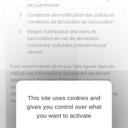
de l'administrer
Conditions de modification des statuts et
conditions de dissolution de l'association
Règles d'attribution des biens de
l'association en cas de dissolution
(volontaire, statutaire, judiciaire ou par
décret).
Il est recommandé de ne pas faire figurer dans les
statuts des informations qui risquent de devenir
rapidement obsolètes. Par exemple, le montant
des cotisations ou des informations personnelles
(telles que les nom, prénom, adresse des membres
This site uses cookies and
ou l'état civil des fondateurs).
gives you control over what
Attention
you want to activate
Les statuts initiaux peuvent affirmer que