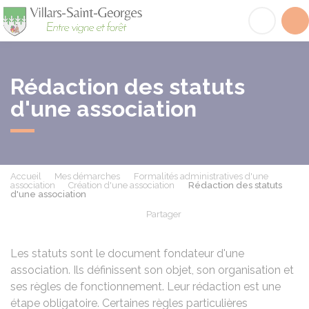
Villars-Saint-Georges
Acc
Rédaction des statuts
d'une association
Accueil
Mes démarches
Formalités administratives d'une
association
Création d'une association
Rédaction des statuts
d'une association
Partager
Partager sur Facebook
Partager sur X - Twit
Partager sur
Par
Les statuts sont le document fondateur d'une
association. Ils définissent son objet, son organisation et
ses règles de fonctionnement. Leur rédaction est une
étape obligatoire. Certaines règles particulières