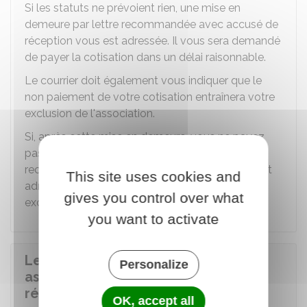
Si les statuts ne prévoient rien, une mise en
demeure par lettre recommandée avec accusé de
réception vous est adressée. Il vous sera demandé
de payer la cotisation dans un délai raisonnable.
Le courrier doit également vous indiquer que le
non paiement de votre cotisation entraînera votre
exclusion de l'association.
Si, après cette mise en demeure, vous ne payez
pas votre cotisation, un nouveau courrier en
recommandé avec accusé de réception vous est
This site uses cookies and
adressé. Vous serez alors informé de votre
gives you control over what
exclusion et des motifs.
you want to activate
Le paiement d'une cotisation à une
Personalize
association ouvre-t-il droit à une
réduction d'impôt ?
OK, accept all