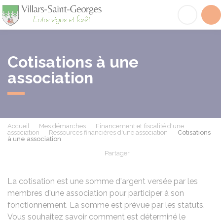
Villars-Saint-Georges
Acc
Cotisations à une
association
Accueil
Mes démarches
Financement et fiscalité d'une
association
Ressources financières d'une association
Cotisations
à une association
Partager
Partager sur Facebook
Partager sur X - Twit
Partager sur
Par
La cotisation est une somme d'argent versée par les
membres d'une association pour participer à son
fonctionnement. La somme est prévue par les statuts.
Vous souhaitez savoir comment est déterminé le