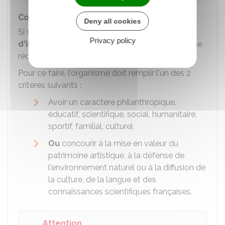
Conditions
Deny all cookies
Si vous versez une cotisation à un
organisme
Privacy policy
d'intérêt général
, vous pouvez avoir droit à une
réduction d'impôt.
Pour ce faire, l'organisme doit remplir l'un des 2
critères suivants :
Avoir un caractère philanthropique,
éducatif, scientifique, social, humanitaire,
sportif, familial, culturel
Ou
concourir à la mise en valeur du
patrimoine artistique, à la défense de
l'environnement naturel ou à la diffusion de
la culture, de la langue et des
connaissances scientifiques françaises.
Attention