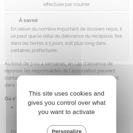
effectuée par courrier
À savoir
En raison du nombre important de dossiers reçus, il
se peut que le délai de délivrance du récépissé, fixé
dans les textes à 5 jours, soit plus long dans
certaines préfectures.
Au bout de 3 ou 4 semaines, en cas d'absence de
réponse, les responsables de l'association peuvent
contacter le greffe des associations du département
dans lequel se trouve le siège de l'association.
This site uses cookies and
Où s'adresser ?
gives you control over what
Greffe des associations
you want to activate
À noter
Personalize
Pour obtenir le récépissé de déclaration de