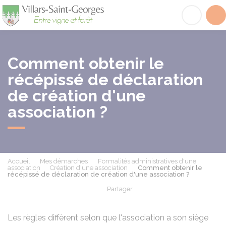
Villars-Saint-Georges
Acc
Comment obtenir le
récépissé de déclaration
de création d'une
association ?
Accueil
Mes démarches
Formalités administratives d'une
association
Création d'une association
Comment obtenir le
récépissé de déclaration de création d'une association ?
Partager
Partager sur Facebook
Partager sur X - Twit
Partager sur
Par
Les règles diffèrent selon que l'association a son siège