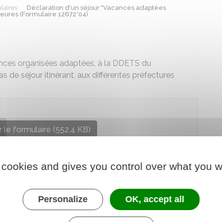
laires
Déclaration d'un séjour "Vacances adaptées
eures (Formulaire 12672*04)
ces organisées adaptées, à la
DDETS
du
 de séjour itinérant, aux différentes préfectures
 le formulaire (552.4 KB)
hargé des affaires sociales
 cookies and gives you control over what you w
Personalize
OK, accept all