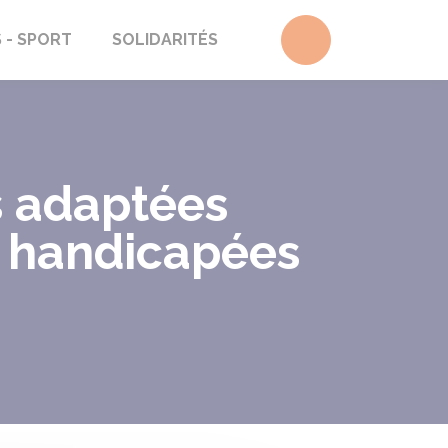
Accéder au form
S - SPORT
SOLIDARITÉS
s adaptées
s handicapées