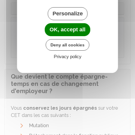
Votre CET compte plus de 15 jours
Personalize
À savoir
OK, accept all
En cas de décès
d'un agent ayant ouvert
un CET, ses
ayants droits
bénéficient de
Deny all cookies
l'indemnisation des jours épargnés.
Privacy policy
Que devient le compte épargne-
temps en cas de changement
d'employeur ?
Vous
conservez les jours épargnés
sur votre
CET dans les cas suivants :
Mutation