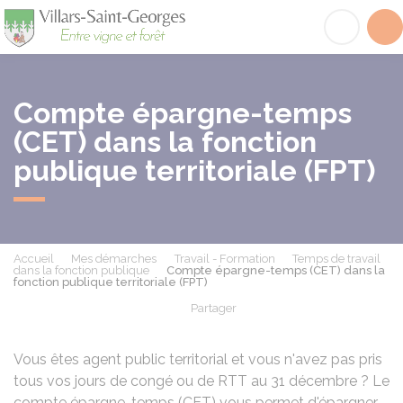
Villars-Saint-Georges
Acc
Compte épargne-temps
(CET) dans la fonction
publique territoriale (FPT)
Accueil
Mes démarches
Travail - Formation
Temps de travail
dans la fonction publique
Compte épargne-temps (CET) dans la
fonction publique territoriale (FPT)
Partager
Partager sur Facebook
Partager sur X - Twit
Partager sur
Par
Vous êtes agent public territorial et vous n'avez pas pris
tous vos jours de congé ou de RTT au 31 décembre ? Le
compte épargne-temps (CET) vous permet d'épargner