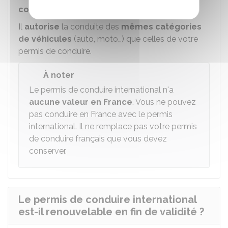
cours de validité
.
Il
autorise
la conduite des
mêmes catégories
de véhicules
(auto, moto…) que celles de votre
permis de conduire.
À noter
Le permis de conduire international n'a
aucune valeur en France
. Vous ne pouvez
pas conduire en France avec le permis
international. Il ne remplace pas votre permis
de conduire français que vous devez
conserver.
Le permis de conduire international
est-il renouvelable en fin de validité ?