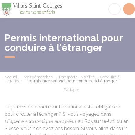
Villars-Saint-Georges
Acc
Permis international pour
conduire à l'étranger
Accueil
Mes démarches
Transports - Mobilité
Conduire à
l'étranger
Permis international pour conduire à l'étranger
Partager
Partager sur Facebook
Partager sur X - Twit
Partager sur
Par
Le permis de conduire international est-il obligatoire
pour circuler à l'étranger ? Si vous voyagez dans
l'Espace économique européen
, au Royaume-Uni ou en
Suisse, vous n'en avez pas besoin. Si vous allez dans un