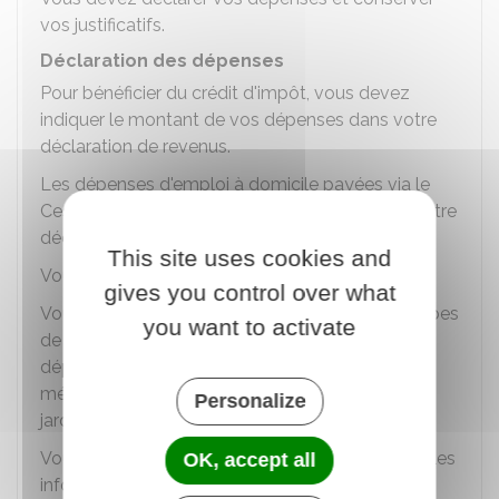
vos justificatifs.
Déclaration des dépenses
Pour bénéficier du crédit d'impôt, vous devez
indiquer le montant de vos dépenses dans votre
déclaration de revenus.
Les dépenses d'emploi à domicile payées via le
Cesu
ou
Pajemploi
sont
pré-remplies
dans votre
déclaration de revenus.
This site uses cookies and
Vous devez les vérifier.
gives you control over what
Vous devez indiquer sur votre déclaration les types
you want to activate
de services à la personne pour lesquels les
dépenses ont été effectuées (par exemple,
ménage, garde d'enfant, petits travaux de
Personalize
jardinage).
Vous devez aussi indiquer, selon votre situation, les
OK, accept all
informations suivantes :