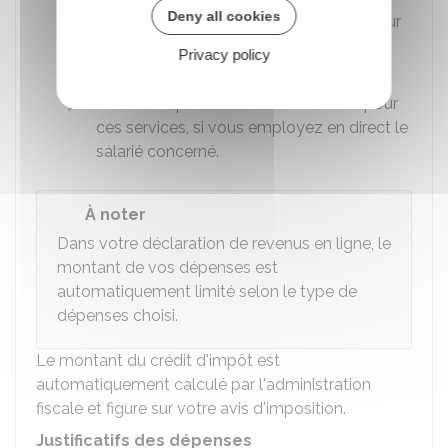
Deny all cookies
Organisme que vous avez rémunéré pour
ces services, si vous faites appel à un
Privacy policy
intermédiaire
Personne que vous avez rémunérée pour
ces services, si vous employez en direct le
salarié concerné.
À noter
Dans votre déclaration de revenus en ligne, le
montant de vos dépenses est
automatiquement limité selon le type de
dépenses choisi.
Le montant du crédit d'impôt est
automatiquement calculé par l'administration
fiscale et figure sur votre avis d'imposition.
Justificatifs des dépenses