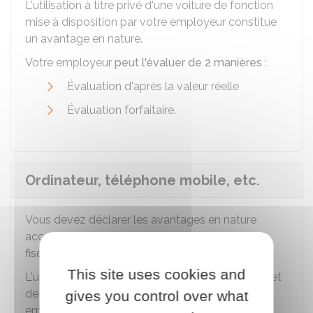
L'utilisation à titre privé d'une voiture de fonction
mise à disposition par votre employeur constitue
un avantage en nature.
Votre employeur
peut l'évaluer de 2 manières
:
Évaluation d'après la valeur réelle
Évaluation forfaitaire.
Ordinateur, téléphone mobile, etc.
Vous devez déclarer les avantages en nature
accordés par votre employeur
si vous avez
fiscalement le statut de salarié
.
This site uses cookies and
L'utilisation à titre privé des outils informatiques et
de communication mis à disposition par votre
gives you control over what
employeur constitue un avantage en nature.