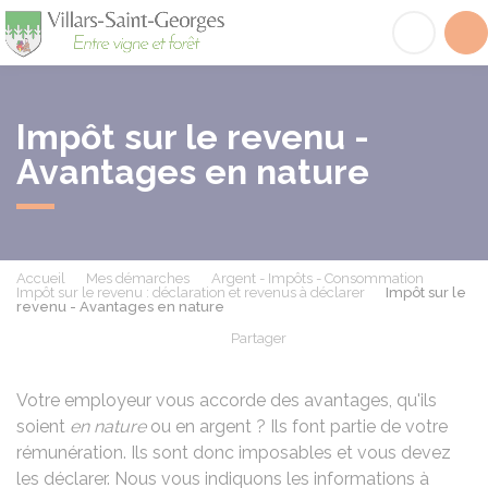
Villars-Saint-Georges
Acc
Impôt sur le revenu -
Avantages en nature
Accueil
Mes démarches
Argent - Impôts - Consommation
Impôt sur le revenu : déclaration et revenus à déclarer
Impôt sur le
revenu - Avantages en nature
Partager
Partager sur Facebook
Partager sur X - Twit
Partager sur
Par
Votre employeur vous accorde des avantages, qu'ils
soient
en nature
ou en argent ? Ils font partie de votre
rémunération. Ils sont donc imposables et vous devez
les déclarer. Nous vous indiquons les informations à