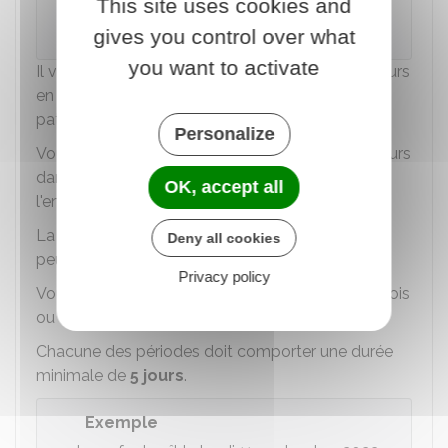
Le salarié doit donc prendre un congé
This site uses cookies and
cumulé du lundi au dimanche.
gives you control over what
you want to activate
Il vous reste alors
21 jours
calendaires
(ou 28 jours
en cas de naissance multiple) de congé de
paternité et d'accueil de l'enfant.
Personalize
Vous devez prendre
impérativement
ces 21 jours
dans les
6 mois qui suivent la naissance
de
OK, accept all
l'enfant.
La seconde période de votre congé de 21 jours
Deny all cookies
peut être fractionnée.
Privacy policy
Vous pouvez prendre ces 21 jours en une seule fois
ou en 2 périodes au plus.
Chacune des périodes doit comporter une durée
minimale de
5 jours
.
Exemple