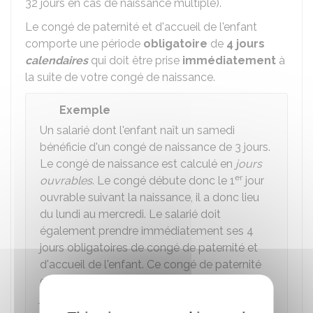
32 jours en cas de naissance multiple).
Le congé de paternité et d'accueil de l'enfant
comporte une période
obligatoire
de
4 jours
calendaires
qui doit être prise
immédiatement
à
la suite de votre congé de naissance.
Exemple
Un salarié dont l'enfant naît un samedi
bénéficie d'un congé de naissance de 3 jours.
Le congé de naissance est calculé en
jours
er
ouvrables
. Le congé débute donc le 1
jour
ouvrable suivant la naissance, il a donc lieu
du lundi au mercredi. Le salarié doit
également prendre immédiatement ses 4
jours obligatoires de congé de paternité et
d'accueil de l'enfant. Ce congé de paternité
et d'accueil de l'enfant est décompté en
jours calendaires
, soit du jeudi au dimanche.