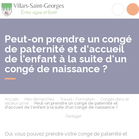
Villars-Saint-Georges
Acc
Peut-on prendre un congé
de paternité et d'accueil
de l'enfant à la suite d'un
congé de naissance ?
Accueil
Mes démarches
Travail - Formation
Congés dans le
secteur privé
Peut-on prendre un congé de paternité et
d'accueil de l'enfant à la suite d'un congé de naissance ?
Partager
Partager sur Facebook
Partager sur X - Twit
Partager sur
Par
Oui, vous pouvez prendre votre congé de paternité et