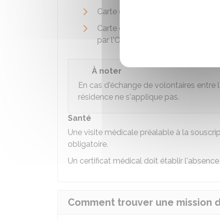
Carte de séjour pluriannuelle géné
Carte de résidence d'un étranger 
par l'
Ofpra
).
À noter
En cas d'échange de volontaires entre l
résidence ne s'applique pas.
Santé
Une visite médicale préalable à la souscrip
obligatoire.
Un certificat médical doit établir l'absence
Comment trouver une mission de