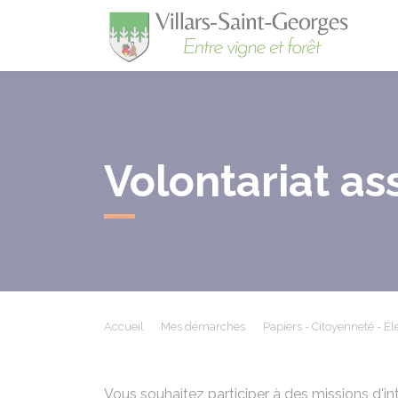
Villa
Volontariat ass
Accueil
Mes démarches
Papiers - Citoyenneté - Él
Vous souhaitez participer à des missions d'int