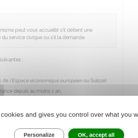
nisme peut vous accueillir s'il détient une
du service civique ou s'il la demande.
suivantes :
s de
l'Espace économique européen
ou Suisse)
rance depuis au moins 1 an.
ce depuis au moins 1 an, vous pouvez postuler au
'un de titres de séjour suivants :
 cookies and gives you control over what you w
a portant la mention étudiant
ntion "vie privée et familiale"
Personalize
OK, accept all