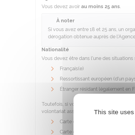
Vous devez avoir
au moins 25 ans
.
À noter
Si vous avez entre 18 et 25 ans, un orga
dérogation obtenue auprès de l'Agence 
Nationalité
Vous devez être dans l'une des situations 
Français(e)
Ressortissant européen (d'un pay
Étranger résidant légalement en F
Toutefois, si vous ne résidez pas en Fran
volontariat associatif si vous disposez de l
This site uses
Carte de séjour temporaire ou vis
Carte de séjour temporaire avec me