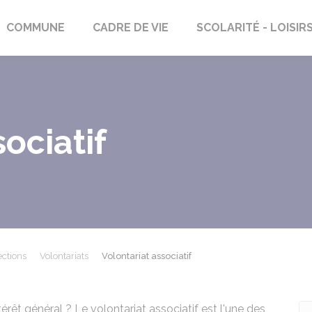
rs-Saint-Georges
COMMUNE
CADRE DE VIE
SCOLARITÉ - LOISIR
ociatif
ections
Volontariats
Volontariat associatif
érêt général ? Le volontariat associatif est l'une des