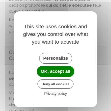
décision prononcée
qui doit être exécutée
telle
qu'elle a été rendue.
Il n'est
suspensif
qu'en matière de divorce et de
nationalité. Dans ce cas, la décision rendue n'est
This site uses cookies and
pas
exécutée
.
gives you control over what
you want to activate
Comment se déroule l'audience à la
Cour de cassation ?
Personalize
OK, accept all
La Cour de cassation examine le dossier en
séance publique
. L'accès aux audiences est
ouvert à toute personne intéressée.
Deny all cookies
Votre affaire est examinée par 1 des 5 chambres
Privacy policy
traitant du
contentieux
de droit civil (3 chambres
civiles, 1 chambre sociale et 1 chambre
commerciale).