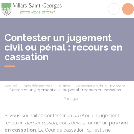
Villars-Saint-Georges
Acc
Contester un jugement
civil ou pénal : recours en
cassation
Accueil
Mes démarches
Justice
Contestation d'un jugement
Contester un jugement civil ou pénal : recours en cassation
Partager
Partager sur Facebook
Partager sur X - Twit
Partager sur
Par
Si vous souhaitez contester un
arrêt
ou un jugement
rendu en
dernier ressort
, vous devez former un
pourvoi
en cassation
. La Cour de cassation, qui est une