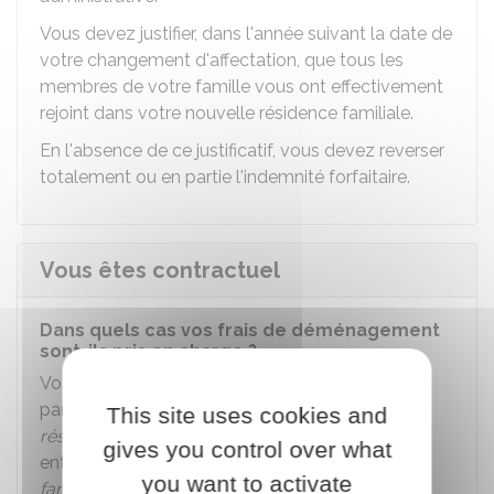
Vous devez justifier, dans l'année suivant la date de
votre changement d'affectation, que tous les
membres de votre famille vous ont effectivement
rejoint dans votre nouvelle résidence familiale.
En l'absence de ce justificatif, vous devez reverser
totalement ou en partie l'indemnité forfaitaire.
Vous êtes contractuel
Dans quels cas vos frais de déménagement
sont-ils pris en charge ?
Vos frais de déménagement sont pris en charge
par l'administration quand vous changez de
This site uses cookies and
résidence administrative
et que ce changement
gives you control over what
entraîne un changement de votre
résidence
you want to activate
familiale
.