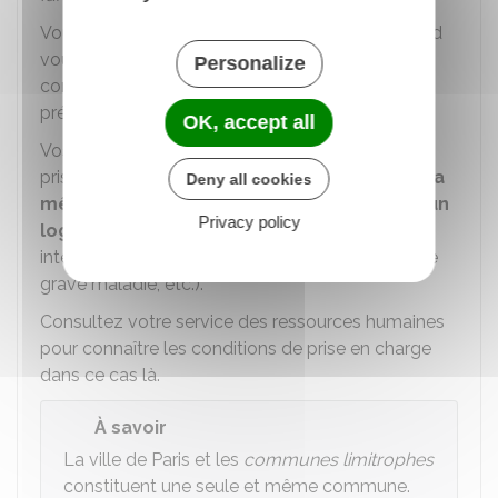
Vous changez de résidence administrative quand
vous êtes affecté sur un emploi situé dans une
Personalize
commune différente de celle où vous étiez
précédemment affecté.
OK, accept all
Vos frais de déménagement peuvent aussi être
pris en charge quand
vous déménagez dans la
Deny all cookies
même commune pour occuper ou libérer un
Privacy policy
logement de fonction
si ce déménagement
intervient pour certains motifs (retraite, congé de
grave maladie, etc.).
Consultez votre service des ressources humaines
pour connaître les conditions de prise en charge
dans ce cas là.
À savoir
La ville de Paris et les
communes limitrophes
constituent une seule et même commune.