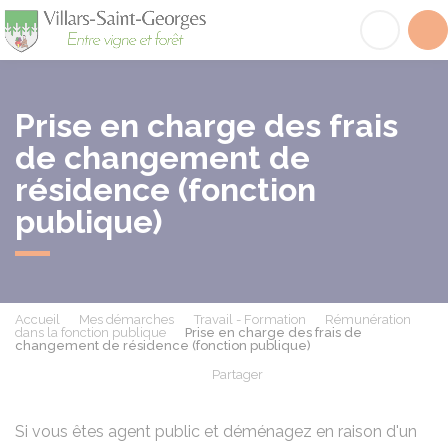
Villars-Saint-Georges
Acc
Prise en charge des frais
de changement de
résidence (fonction
publique)
Accueil
Mes démarches
Travail - Formation
Rémunération
dans la fonction publique
Prise en charge des frais de
changement de résidence (fonction publique)
Partager
Partager sur Facebook
Partager sur X - Twit
Partager sur
Par
Si vous êtes agent public et déménagez en raison d'un