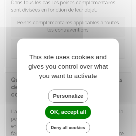
Dans tous les cas, les peines complémentaires
sont divisées en fonction de leur objet.
Peines complémentaires applicables à toutes
les contraventions
Peines complémentaires applicables à la
contravention de 5e classe
This site uses cookies and
gives you control over what
you want to activate
Quelles sanctions s'appliquent en cas
de non-respect d'une peine
complémentaire ?
Personalize
L'auteur de la contravention qui ne respecte pas la
OK, accept all
peine complémentaire prononcée contre lui
encourt de nouvelles sanctions. Elles diffèrent en
Deny all cookies
fonction du rôle que joue la peine complémentaire.