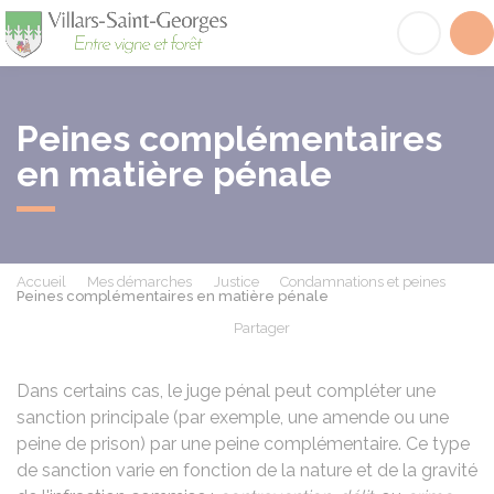
Villars-Saint-Georges
Acc
Peines complémentaires
en matière pénale
Accueil
Mes démarches
Justice
Condamnations et peines
Peines complémentaires en matière pénale
Partager
Partager sur Facebook
Partager sur X - Twit
Partager sur
Par
Dans certains cas, le juge pénal peut compléter une
sanction principale (par exemple, une amende ou une
peine de prison) par une peine complémentaire. Ce type
de sanction varie en fonction de la nature et de la gravité