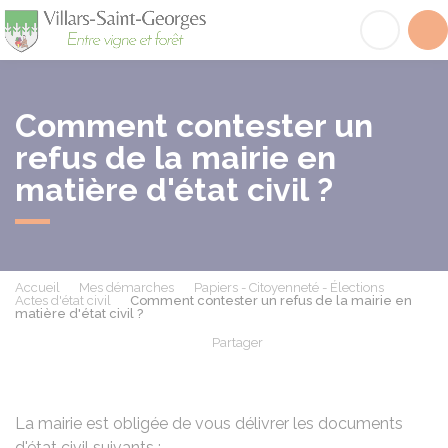
Villars-Saint-Georges
Acc
Comment contester un
refus de la mairie en
matière d'état civil ?
Accueil
Mes démarches
Papiers - Citoyenneté - Élections
Actes d'état civil
Comment contester un refus de la mairie en
matière d'état civil ?
Partager
Partager sur Facebook
Partager sur X - Twit
Partager sur
Par
La mairie est obligée de vous délivrer les documents
d'état civil suivants :