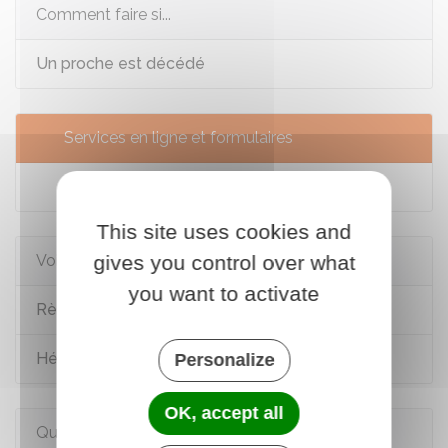
Comment faire si...
Un proche est décédé
Services en ligne et formulaires
Informer la banque du décès d'un proche
This site uses cookies and
gives you control over what
Voir aussi
you want to activate
Règlement d'une succession
Héritage : ordre et droits des héritiers
Personalize
OK, accept all
Questions ? Réponses !