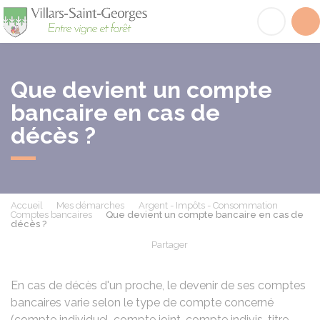
Villars-Saint-Georges
Acc
Que devient un compte
bancaire en cas de
décès ?
Accueil
Mes démarches
Argent - Impôts - Consommation
Comptes bancaires
Que devient un compte bancaire en cas de
décès ?
Partager
Partager sur Facebook
Partager sur X - Twit
Partager sur
Par
En cas de décès d'un proche, le devenir de ses comptes
bancaires varie selon le type de compte concerné
(compte individuel, compte joint, compte indivis, titre,