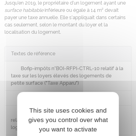
Jusqu'en 2019, le propriétaire d'un logement ayant une
surface habitable
inférieure ou égale à 14 m² devait
payer une taxe annuelle. Elle s'appliquait dans certains
cas seulement, selon le montant du loyer et la
localisation du logement.
Textes de référence
Bofip-impôts n°BOI-RFPI-CTRL-10 relatif à la
taxe sur les loyers élevés des logements de
petite surface ("Taxe Apparu")
Code général des impôts : article 234
This site uses cookies and
Décret n°2011-2060 du 30 décembre 2011
gives you control over what
relatif à la taxe sur les loyers élevés des
logements de petite surface
you want to activate