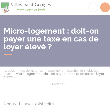
Villars-Saint-Georges
Acc
Micro-logement : doit-on
payer une taxe en cas de
loyer élevé ?
Accueil
Mes démarches
Logement
Location immobilière :
loyer
Micro-logement : doit-on payer une taxe en cas de loyer
élevé ?
Partager
Partager sur Facebook
Partager sur X - Twit
Partager sur
Par
Non, cette taxe n'existe plus.