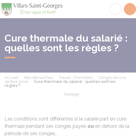
Villars-Saint-Georges
Acc
Cure thermale du salarié :
quelles sont les règles ?
Accueil
Mes démarches
Travail - Formation
Congés dans le
secteur privé
Cure thermale du salarié : quelles sont les
règles ?
Partager
Partager sur Facebook
Partager sur X - Twit
Partager sur
Par
Les conditions sont différentes si le salarié part en cure
thermale pendant ses congés payés
ou
en dehors de la
période de ses congés.