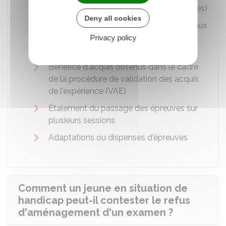
matérielles, aides techniques ou humaines)
Deny all cookies
Conservation pendant 5 ans des notes aux
épreuves ou des unités obtenues à un
Privacy policy
examen
Bénéfice d'acquis obtenus dans le cadre
de la procédure de validation des acquis
de l'expérience (VAE)
Étalement du passage des épreuves sur
plusieurs sessions
Adaptations ou dispenses d'épreuves
Comment un jeune en situation de
handicap peut-il contester le refus
d'aménagement d'un examen ?