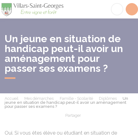
Villars-Saint-Georges
Acc
Un jeune en situation de
handicap peut-il avoir un
aménagement pour
passer ses examens ?
Accueil
Mes démarches
Famille - Scolarité
Diplômes
Un
jeune en situation de handicap peut-il avoir un aménagement
pour passer ses examens ?
Partager
Partager sur Facebook
Partager sur X - Twit
Partager sur
Par
Oui. Si vous êtes élève ou étudiant en situation de