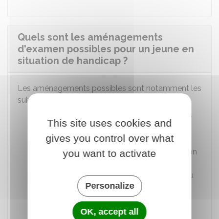
Quels sont les aménagements
d'examen possibles pour un jeune en
situation de handicap ?
Les aménagements possibles sont notamment les
suivants :
Augmentation du temps prévu pour une
This site uses cookies and
ou plusieurs épreuves, sans dépasser le
gives you control over what
tiers du temps normalement consacré
pour chacune d'elles. Cette augmentation
you want to activate
peut être allongée en cas de situation
exceptionnelle, sur demande motivée du
Personalize
médecin désigné par la CDAPH
Aménagement des conditions de
OK, accept all
déroulement des épreuves (conditions