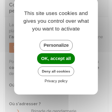
Comment la victime de filouterie
peut-elle porter plainte ?
This site uses cookies and
gives you control over what
La victime de filouterie peut porter plainte sur
you want to activate
place ou par courrier.
Si elle ne connait pas
l'auteur des faits
, elle peut porter plainte en ligne
Personalize
Sur place
En ligne
Par courrier
OK, accept all
Pour déposer plainte, vous devez vous rendre au
commissariat de police
ou à la
gendarmerie
Deny all cookies
de votre choix.
Privacy policy
Où s'adresser ?
Commissariat
Où s'adresser ?
Brigade de gendarmerie