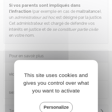
Si vos parents sont impliqués dans
l'infraction
(par exemple en cas de
maltraitance
),
un
administrateur ad hoc
est désigné par la justice.
Cet administrateur est chargé de défendre vos
intérêts en justice et de
se constituer partie civile
en votre nom.
Pour en savoir plus
Guide sur la prise en charge des mineurs
victimes d'infractions pénales
This site uses cookies and
gives you control over what
Parcours victimes (violences physiques,
you want to activate
sexuelles ou psychologiques)
Personalize
Textes de référence