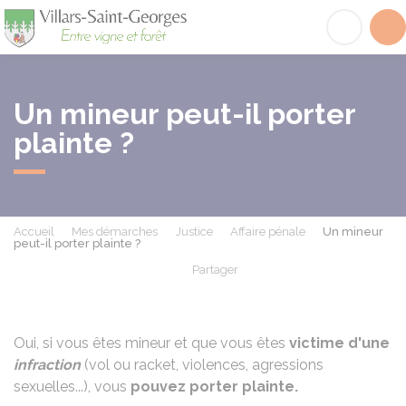
Villars-Saint-Georges
Acc
Un mineur peut-il porter
plainte ?
Accueil
Mes démarches
Justice
Affaire pénale
Un mineur
peut-il porter plainte ?
Partager
Partager sur Facebook
Partager sur X - Twit
Partager sur
Par
Oui, si vous êtes mineur et que vous êtes
victime d'une
infraction
(
vol ou racket
, violences, agressions
sexuelles...), vous
pouvez porter plainte.