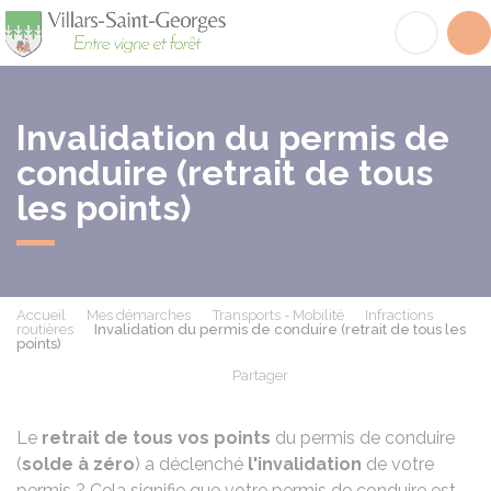
Villars-Saint-Georges
Acc
Invalidation du permis de
conduire (retrait de tous
les points)
Accueil
Mes démarches
Transports - Mobilité
Infractions
routières
Invalidation du permis de conduire (retrait de tous les
points)
Partager
Partager sur Facebook
Partager sur X - Twit
Partager sur
Par
Le
retrait de tous vos points
du permis de conduire
(
solde à zéro
) a déclenché
l'invalidation
de votre
permis ? Cela signifie que votre permis de conduire est