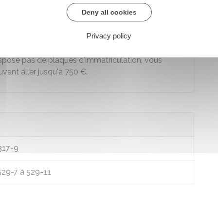
Deny all cookies
les plaques
Privacy policy
dispose pas de plaques d'immatriculation, vous
vant aller jusqu'à
750 €
.
L317-9
529-7 à 529-11