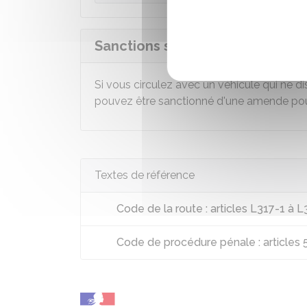
Sanctions si vous circulez sans 
Si vous circulez avec un véhicule qui ne 
pouvez être sanctionné d'une amende pou
Textes de référence
Code de la route : articles L317-1 à 
Code de procédure pénale : articles 