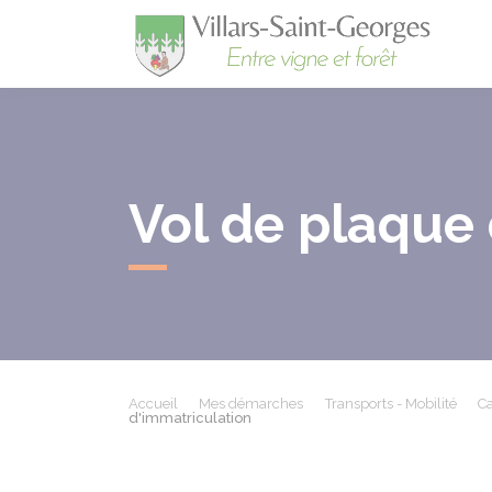
Villa
Vol de plaque
Accueil
Mes démarches
Transports - Mobilité
Ca
d'immatriculation