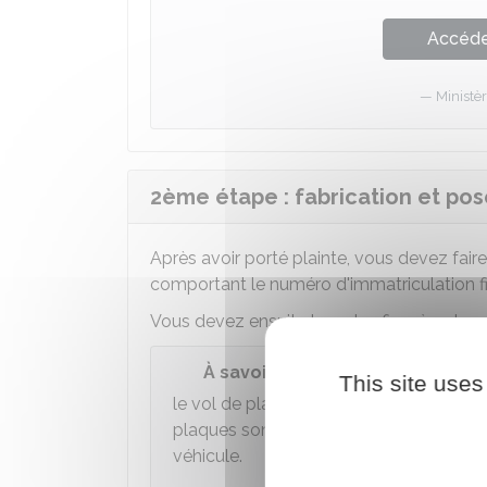
Accéder
Ministèr
2ème étape : fabrication et po
Après avoir porté plainte, vous devez faire
comportant le numéro d'immatriculation fig
Vous devez ensuite la ou les fixer à votre 
À savoir
This site uses
le vol de plaques n'est pas assimilé à
l
plaques sont volées, vous n'obtenez p
véhicule.