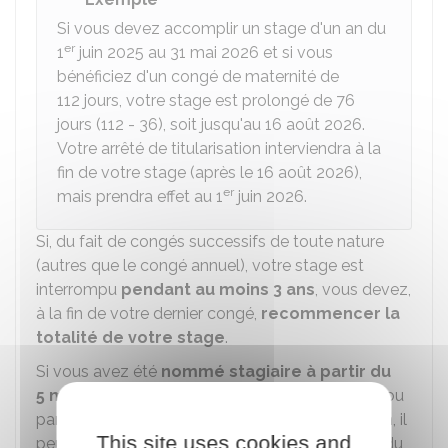
Si vous devez accomplir un stage d'un an du
er
1
juin 2025 au 31 mai 2026 et si vous
bénéficiez d'un congé de maternité de
112 jours, votre stage est prolongé de 76
jours (112 - 36), soit jusqu'au 16 août 2026.
Votre arrêté de titularisation interviendra à la
fin de votre stage (après le 16 août 2026),
er
mais prendra effet au 1
juin 2026.
Si, du fait de congés successifs de toute nature
(autres que le congé annuel), votre stage est
interrompu
pendant au moins 3 ans
, vous devez,
à la fin de votre dernier congé,
recommencer la
totalité de votre stage
.
Si vous avez été
nommé stagiaire à partir du
5 mai 2025
et si votre stage se déroule en tout ou
partie dans une école ou un institut de formation, il
This site uses cookies and
peut être mis fin à votre stage, si vos absences du