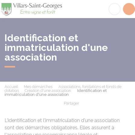
Villars-Saint-Georges
Acc
Identification et
immatriculation d'une
association
Accueil
Mes démarches
Associations, fondations et fonds de
dotation
Création d'une association
Identification et
immatriculation d'une association
Partager
Partager sur Facebook
Partager sur X - Twit
Partager sur
Par
L'identification et l'immatriculation d'une association
sont des démarches obligatoires. Elles assurent à
l'association une reconnaissance légale et