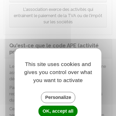
L'association exerce des activités qui
entraînent le paiement de la TVA ou de l'impôt
sur les sociétés
Qu'est-ce que le code APE (activité
principale exercée) ?
This site uses cookies and
Le code APE
(Activité Principale Exercée) pour une
gives you control over what
association est un code attribué par l'
Insee
qui
décrit son activité principale.
you want to activate
Par exemple, une association culturelle pourrait
recevoir le code 9001Z, qui correspond aux " Arts
Personalize
du spectacle vivant ".
Ce code aide à classer l'association selon son
OK, accept all
secteur d'activité pour des raisons administratives