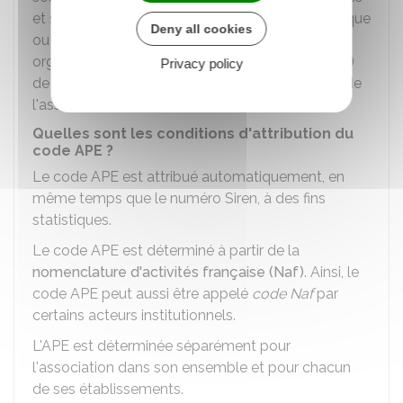
et statistiques. Il n'influence pas son statut juridique
Deny all cookies
ou fiscal, mais il permet aux autorités (INSEE,
organisme de sécurité sociale, services fiscaux,...)
Privacy policy
de comprendre rapidement l'activité principale de
l'association.
Quelles sont les conditions d'attribution du
code APE ?
Le code APE est attribué automatiquement, en
même temps que le numéro Siren, à des fins
statistiques.
Le code APE est déterminé à partir de la
nomenclature d'activités française (Naf)
. Ainsi, le
code APE peut aussi être appelé
code Naf
par
certains acteurs institutionnels.
L'APE est déterminée séparément pour
l'association dans son ensemble et pour chacun
de ses établissements.