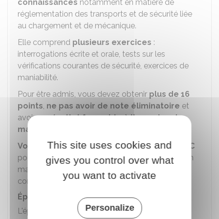
connaissances
notamment en matière de
réglementation des transports et de sécurité liée
au chargement et de mécanique.
Elle comprend
plusieurs exercices
:
interrogations écrite et orale, tests sur les
vérifications courantes de sécurité, exercices de
maniabilité.
Pour être admis, vous devez obtenir
plus de 16
points
,
ne pas avoir de note éliminatoire
et
avoir un
résultat favorable à l'exercice de
maniabilité
.
This site uses cookies and
Vous conservez le bénéfice de l'épreuve HC
pour 3 épreuves en circulation (CIR) pendant 1 an
gives you control over what
maximum à partir de la réussite à l'épreuve HC à
you want to activate
condition de valider l'épreuve théorique.
Épreuve en circulation (CIR)
Personalize
L'épreuve CIR se déroule sur des
itinéraires