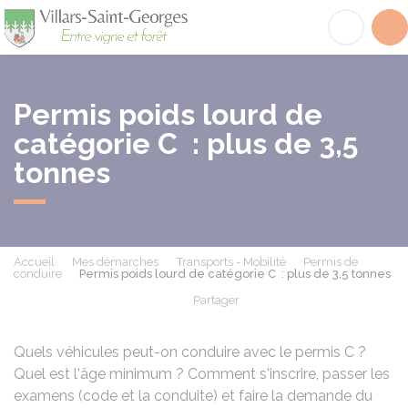
Villars-Saint-Georges
Acc
Permis poids lourd de
catégorie C : plus de 3,5
tonnes
Accueil
Mes démarches
Transports - Mobilité
Permis de
conduire
Permis poids lourd de catégorie C : plus de 3,5 tonnes
Partager
Partager sur Facebook
Partager sur X - Twit
Partager sur
Par
Quels véhicules peut-on conduire avec le permis C ?
Quel est l'âge minimum ? Comment s'inscrire, passer les
examens (code et la conduite) et faire la demande du