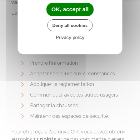
variés
.
OK, accept all
Les
compétences
suivantes sont évaluées :
Savoir s'installer et assurer la sécurité à
Deny all cookies
bord
Privacy policy
Autonomie et la conscience du risque
Connaître et utiliser les commandes
Prendre l'information
Adapter son allure aux circonstances
Appliquer la réglementation
Communiquer avec les autres usagers
Partager la chaussée
Maintenir des espaces de sécurité.
Pour être reçu à l'épreuve CIR, vous devez obtenir
au moins
17 points
et ne pas commettre d'erreur