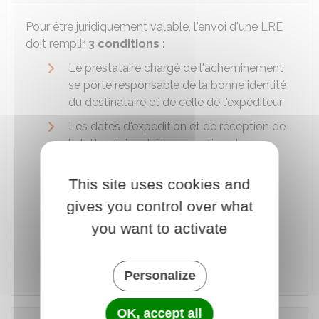
Pour être juridiquement valable, l'envoi d'une LRE
doit remplir
3 conditions
:
Le prestataire chargé de l'acheminement
se porte responsable de la bonne identité
du destinataire et de celle de l'expéditeur
Les dates d'expédition et de réception de
la lettre doivent être garanties et
vérifiables
This site uses cookies and
Si le destinataire n'est pas un
professionnel, son accord préalable est
gives you control over what
nécessaire (en cas de refus, l'expéditeur
you want to activate
doit envoyer le recommandé au format
papier).
Personalize
OK, accept all