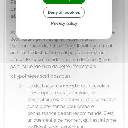
Est-ce qu'un particulier peut refuser
une lettre recommandée
Deny all cookies
électronique ?
Privacy policy
Avant l'envoi de la LRE, l'émetteur doit informer le
destinataire par mail qu'un recommandé
électronique va lui être envoyé. Il doit également
prévenir le destinataire qu'il peut accepter ou
refuser le recommandé, dans un délai de 15 jours à
partir du lendemain de cette information.
3 hypothèses sont possibles :
Le destinataire
accepte
de recevoir la
LRE : l'opérateur la lui envoie. Le
destinataire est alors invité à se connecter
sur la plate-forme pour prendre
connaissance de son recommandé. C'est
uniquement à ce moment qu'il est informé
de l'identité de l'expéditeur.