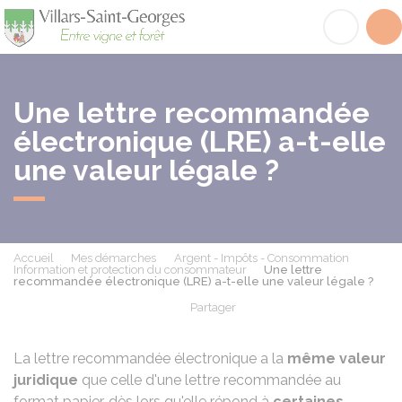
Villars-Saint-Georges
Acc
Une lettre recommandée
électronique (LRE) a-t-elle
une valeur légale ?
Accueil
Mes démarches
Argent - Impôts - Consommation
Information et protection du consommateur
Une lettre
recommandée électronique (LRE) a-t-elle une valeur légale ?
Partager
Partager sur Facebook
Partager sur X - Twit
Partager sur
Par
La lettre recommandée électronique a la
même valeur
juridique
que celle d'une lettre recommandée au
format papier, dès lors qu'elle répond à
certaines