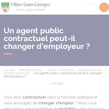
Villars-Saint-Georges
Acc
Un agent public
contractuel peut-il
changer d'employeur ?
Accueil
Mes démarches
Travail - Formation
Mobilité dans la
fonction publique
Un agent public contractuel peut-il changer
d'employeur ?
Partager
Partager sur Facebook
Partager sur X - Twit
Partager sur
Par
Vous êtes
contractuel
dans la fonction publique et
vous envisagez de
changer d'emploi
? Nous vous
présentons vos possibilités de
mobilité
selon que vous