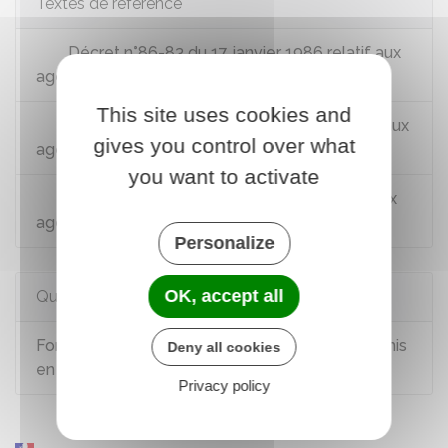
Textes de référence
Décret n°86-83 du 17 janvier 1986 relatif aux
agents contractuels de la FPE
This site uses cookies and
Décret n°88-145 du 15 février 1988 relatif aux
gives you control over what
agents non titulaires de la FPT
you want to activate
Décret n°91-155 du 6 février 1991 relatif aux
agents contractuels de la FPH
Personalize
OK, accept all
Questions ? Réponses !
Fonction publique : un contractuel peut-il être mis
Deny all cookies
en disponibilité ?
Privacy policy