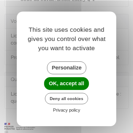
Voir aussi
This site uses cookies and
Licenciement d'une salariée enceinte ou en
gives you control over what
congé de maternité
you want to activate
Procédure de licenciement pour motif personnel
Personalize
Questions ? Réponses !
OK, accept all
Licenciement pour faute simple, grave ou lourde :
Deny all cookies
quelles conséquences pour le salarié ?
Privacy policy