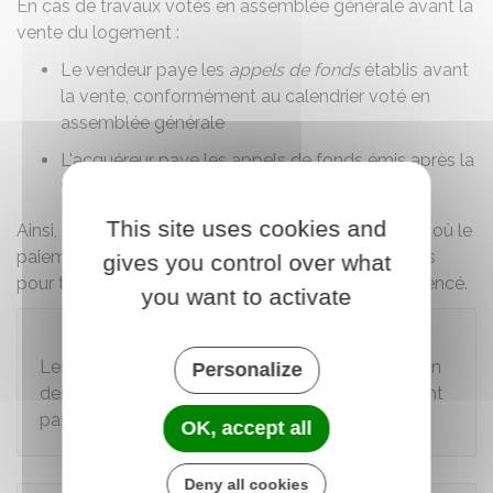
En cas de travaux votés en assemblée générale avant la
vente du logement :
Le vendeur paye les
appels de fonds
établis avant
la vente, conformément au calendrier voté en
assemblée générale
L'acquéreur paye les appels de fonds émis après la
vente.
This site uses cookies and
Ainsi, c'est la personne qui est propriétaire à la date où le
paiement est exigé qui devra régler l'appel de fonds
gives you control over what
pour travaux, même si les travaux n'ont pas commencé.
you want to activate
À savoir
Les sommes versées obligatoirement par chacun
Personalize
des copropriétaires au titre du
fonds travaux
n'ont
pas à être remboursées au vendeur.
OK, accept all
Deny all cookies