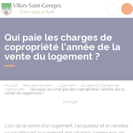
Villars-Saint-Georges
Acc
Qui paie les charges de
copropriété l'année de la
vente du logement ?
Accueil
Mes démarches
Logement
Budget et charges de
copropriété
Qui paie les charges de copropriété l'année de la
vente du logement ?
Partager
Partager sur Facebook
Partager sur X - Twit
Partager sur
Par
Lors de la vente d'un logement, l'acquéreur et le vendeur
se répartissent le paiement des charges communes de