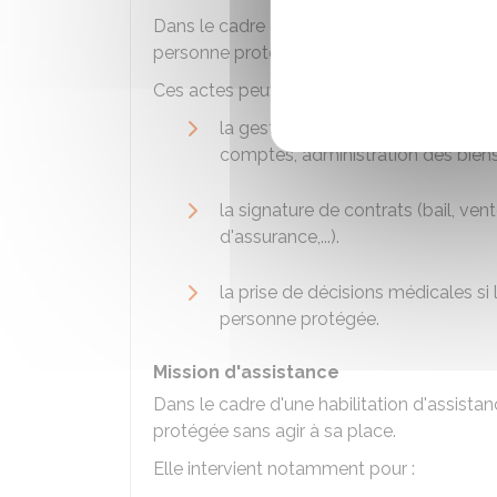
Dans le cadre d'une habilitation de représe
personne protégée pour accomplir des ac
Ces actes peuvent inclure :
la gestion des finances et du pat
comptes, administration des biens 
la signature de contrats (bail, ven
d'assurance,...).
la prise de décisions médicales si l'
personne protégée.
Mission d'assistance
Dans le cadre d'une habilitation d'assist
protégée sans agir à sa place.
Elle intervient notamment pour :