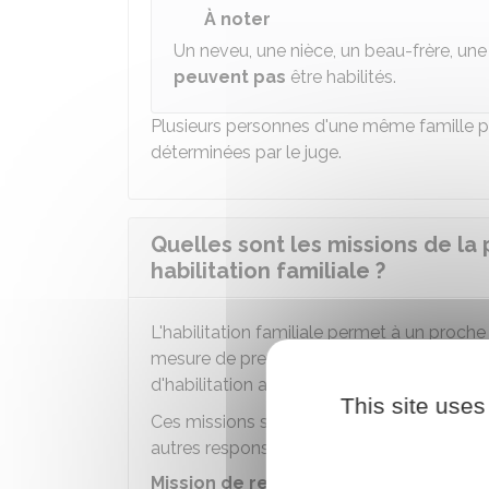
À noter
Un neveu, une nièce, un beau-frère, une 
peuvent pas
être habilités.
Plusieurs personnes d'une même famille pe
déterminées par le juge.
Quelles sont les missions de la
habilitation familiale ?
L'habilitation familiale permet à un proch
mesure de prendre ces décisions seule, av
d'habilitation accordée par le juge.
This site uses
Ces missions se répartissent en 3 catégories
autres responsabilités.
Mission de représentation