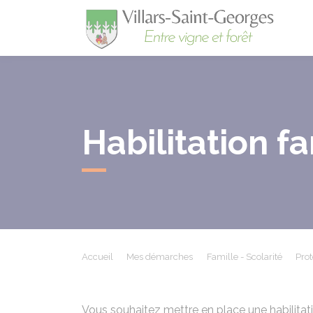
Villa
Habilitation fa
Accueil
Mes démarches
Famille - Scolarité
Prot
Vous souhaitez mettre en place une habilitati