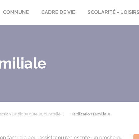
rs-Saint-Georges
COMMUNE
CADRE DE VIE
SCOLARITÉ - LOISIR
miliale
ection juridique (tutelle, curatelle...)
Habilitation familiale
on familiale pour assister ou représenter un proche qui