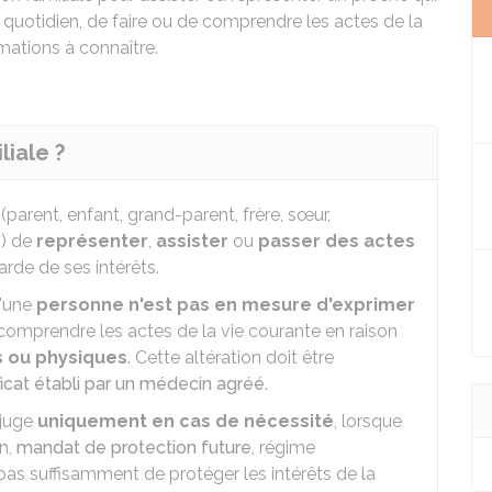
 quotidien, de faire ou de comprendre les actes de la
mations à connaître.
liale ?
(parent, enfant, grand-parent, frère, sœur,
s) de
représenter
,
assister
ou
passer des actes
rde de ses intérêts.
u'une
personne n'est pas en mesure d'exprimer
 comprendre les actes de la vie courante en raison
 ou physiques
. Cette altération doit être
ficat établi par un médecin agréé
.
 juge
uniquement en cas de nécessité
, lorsque
on,
mandat de protection future
, régime
as suffisamment de protéger les intérêts de la