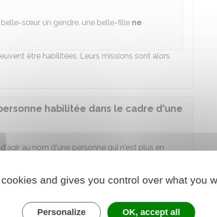
belle-sœur, un gendre, une belle-fille
ne
uvent être habilitées. Leurs missions sont alors
 personne habilitée dans le cadre d'une
e d'agir au nom d'une personne qui n'est plus en
ec des missions spécifiques selon le type
 cookies and gives you control over what you w
 principales : la représentation, l'assistance et les
Personalize
OK, accept all