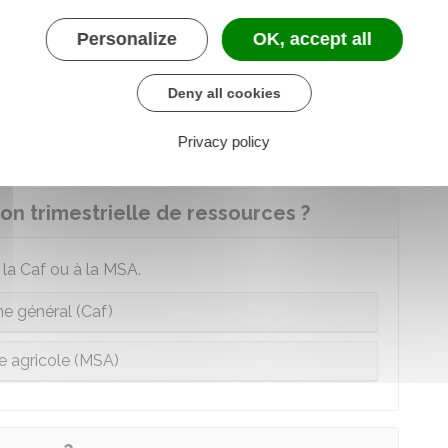
ple : la prime d'activité du mois de mars est
Personalize
OK, accept all
tre département.
Deny all cookies
tivité n'est pas versée est fixé à
15 €
.
Privacy policy
n trimestrielle de ressources ?
 la
Caf
ou à la
MSA
.
e général (Caf)
 agricole (MSA)