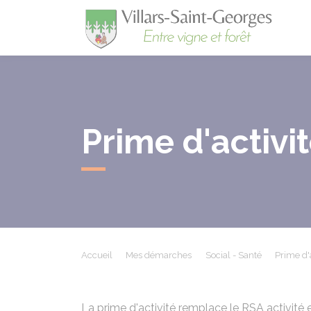
Villa
Prime d'activit
Accueil
Mes démarches
Social - Santé
Prime d'a
La prime d'activité remplace le RSA activité et