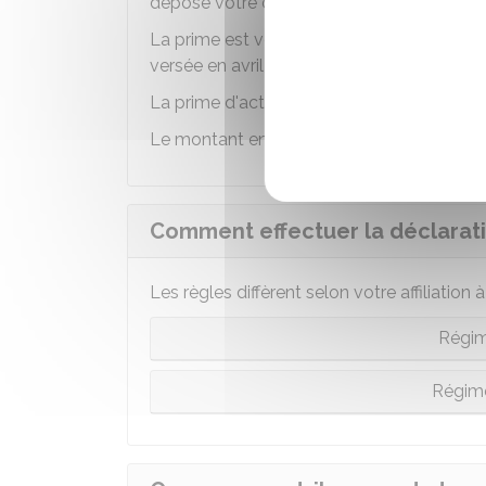
déposé votre demande.
La prime est versée chaque mois (par exem
versée en avril), par la
Caf
ou la
MSA
de vo
La prime d'activité n'est pas imposable.
Le montant en dessous duquel la prime d'ac
Comment effectuer la déclaratio
Les règles diffèrent selon votre affiliation à
Régim
Régime