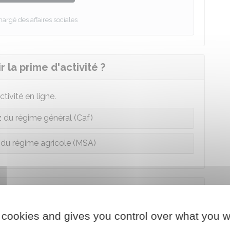
hargé des affaires sociales
a prime d'activité ?
ivité en ligne.
du régime général (Caf)
du régime agricole (MSA)
le versée ?
 cookies and gives you control over what you w
er
 du 1
jour du mois au cours duquel vous avez