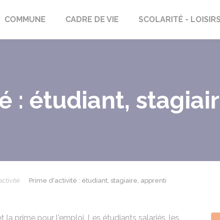
rs-Saint-Georges
COMMUNE
CADRE DE VIE
SCOLARITÉ - LOISIR
é : étudiant, stagiai
ctivité
Prime d'activité : étudiant, stagiaire, apprenti
 la prime pour l'emploi. Les étudiants salariés, les