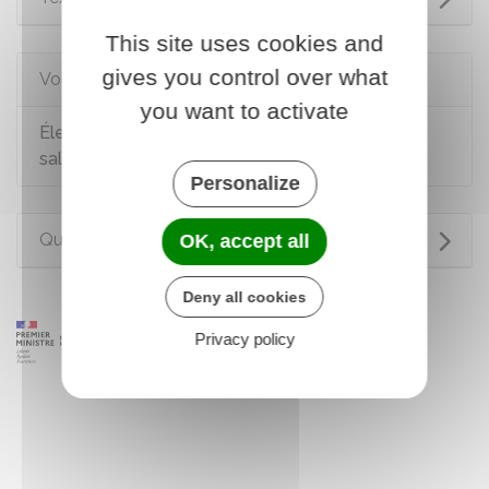
This site uses cookies and
gives you control over what
Voir aussi
you want to activate
Élections du CSE dans les entreprises de 11
salariés et plus
Personalize
Questions ? Réponses !
OK, accept all
Deny all cookies
Privacy policy