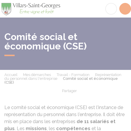
Villars-Saint-Georges
Acc
Comité social et
économique (CSE)
Accueil
Mes démarches
Travail - Formation
Représentation
du personnel dans l'entreprise
Comité social et économique
(CSE)
Partager
Partager sur Facebook
Partager sur X - Twit
Partager sur
Par
Le comité social et économique (CSE) est l'instance de
représentation du personnel dans l'entreprise. Il doit être
mis en place dans les entreprises
de 11 salariés et
plus
. Les
missions
, les
compétences
et la