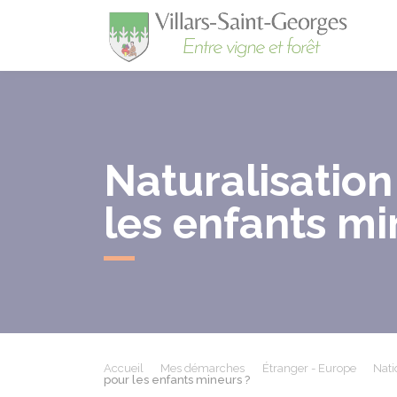
Villa
Naturalisation 
les enfants mi
Accueil
Mes démarches
Étranger - Europe
Nati
pour les enfants mineurs ?