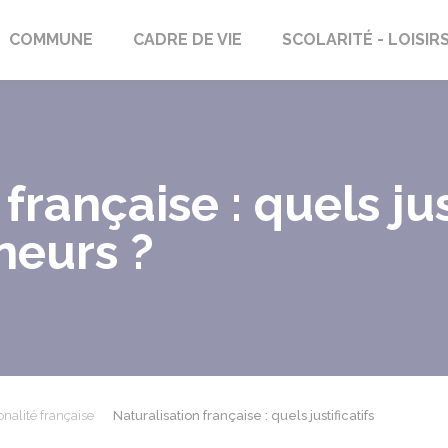
rs-Saint-Georges
COMMUNE
CADRE DE VIE
SCOLARITÉ - LOISIR
française : quels jus
neurs ?
onalité française
Naturalisation française : quels justificatifs