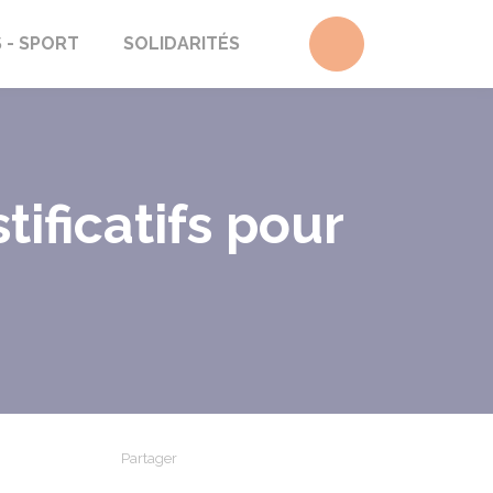
Accéder au form
S - SPORT
SOLIDARITÉS
tificatifs pour
Partager
Partager sur Facebook
Partager sur X - Twitter
Partager sur Linkedin
Partager par em