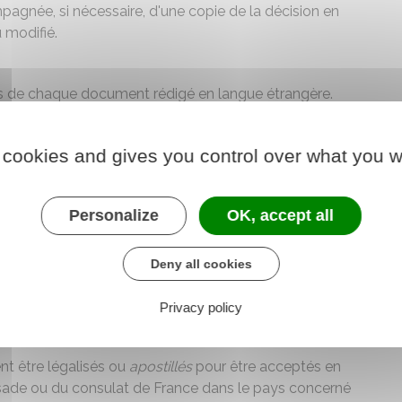
pagnée, si nécessaire, d'une copie de la décision en
u modifié.
is de chaque document rédigé en langue étrangère.
 La traduction doit être faite par un
traducteur agréé
ou
ciaires ou administratives d'un autre
pays européen
. Si
 cookies and gives you control over what you w
bassade ou au consulat de France pour consulter la
cte de naissance ou d'acte de mariage dont l'une
Personalize
OK, accept all
ssaire pour une personne majeure.
ins documents délivrés par un pays de
l'Union
Deny all cookies
t être joint. Consultez le
site e-justice
pour avoir des
Privacy policy
ent être
légalisés
ou
apostillés
pour être acceptés en
ade ou du consulat de France dans le pays concerné