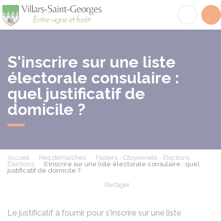
Villars-Saint-Georges
Acc
S'inscrire sur une liste
électorale consulaire :
quel justificatif de
domicile ?
Accueil
Mes démarches
Papiers - Citoyenneté - Élections
Élections
S'inscrire sur une liste électorale consulaire : quel
justificatif de domicile ?
Partager
Partager sur Facebook
Partager sur X - Twit
Partager sur
Par
Le justificatif à fournir pour s'inscrire sur une liste