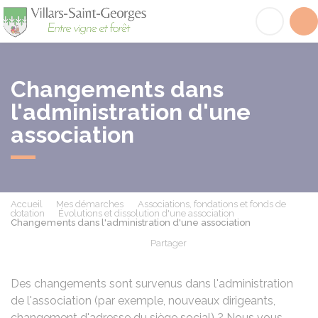
Villars-Saint-Georges
Acc
Changements dans
l'administration d'une
association
Accueil
Mes démarches
Associations, fondations et fonds de
dotation
Évolutions et dissolution d'une association
Changements dans l'administration d'une association
Partager
Partager sur Facebook
Partager sur X - Twit
Partager sur
Par
Des changements sont survenus dans l'administration
de l'association (par exemple, nouveaux dirigeants,
changement d'adresse du siège social) ? Nous vous