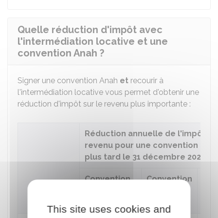
Quelle réduction d'impôt avec
l'intermédiation locative et une
convention Anah ?
Signer une convention Anah
et
recourir à
l'intermédiation locative vous permet d'obtenir une
réduction d'impôt sur le revenu plus importante :
Réduction annuelle de l'impôt su
revenu pour une convention con
plus tard le 31 décembre 2027
Convention
Convention
Con
à loyer très
à loyer
loy
social
social
int
This site uses cookies and