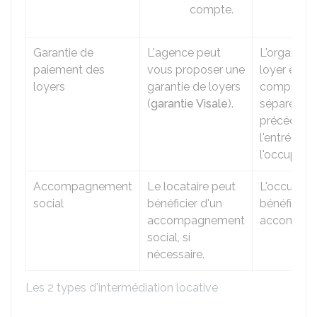
compte.
Garantie de
L'agence peut
L'organism
paiement des
vous proposer une
loyer et de
loyers
garantie de loyers
compris dur
(
garantie Visale
).
sépare le 
précédent 
l'entrée da
l'occupant 
Accompagnement
Le locataire peut
L'occupan
social
bénéficier d'un
bénéficie d
accompagnement
accompagn
social, si
nécessaire.
Les 2 types d'intermédiation locative