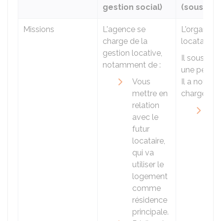
gestion social)
(sous-loc
Missions
L'agence se
L'organism
charge de la
locataire.
gestion locative,
Il sous-lo
notamment de :
une person
Vous
Il a notam
mettre en
charge de :
relation
Cho
avec le
pe
futur
uti
locataire,
lo
qui va
ré
utiliser le
pri
logement
pe
comme
bé
résidence
ac
principale.
soc