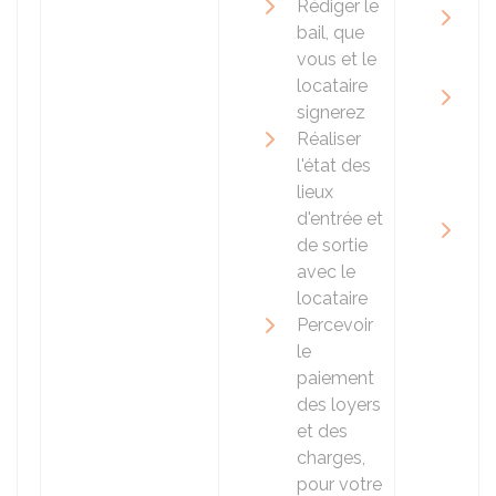
Rédiger le
Vo
bail, que
loy
vous et le
ch
locataire
Fai
signerez
co
Réaliser
pe
l'état des
(h
lieux
no
d'entrée et
Re
de sortie
le
avec le
lor
locataire
dé
Percevoir
le
paiement
des loyers
et des
charges,
pour votre