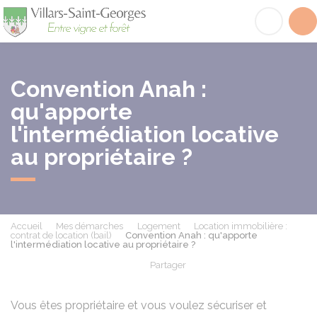
Villars-Saint-Georges
Acc
Convention Anah :
qu'apporte
l'intermédiation locative
au propriétaire ?
Accueil
Mes démarches
Logement
Location immobilière :
contrat de location (bail)
Convention Anah : qu'apporte
l'intermédiation locative au propriétaire ?
Partager
Partager sur Facebook
Partager sur X - Twit
Partager sur
Par
Vous êtes propriétaire et vous voulez sécuriser et