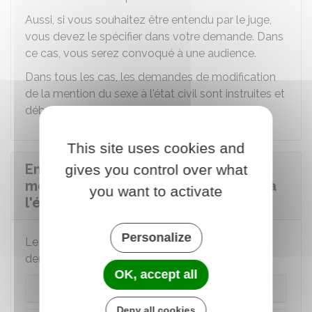
Aussi, si vous souhaitez être entendu par le juge,
vous devez le spécifier dans votre demande. Dans
ce cas, vous serez convoqué à une audience.
Dans tous les cas, les demandes de modification
de la mention du sexe à l'état civil sont instruites et
débattues en en
chambre du conseil
.
This site uses cookies and
Envoyer ou déposer la demande de
gives you control over what
modification de la mention du sexe à
you want to activate
l'état civil
Personalize
Le tribunal compétent pour examiner votre
demande est différent selon votre situation.
OK, accept all
Vous êtes né en France
Deny all cookies