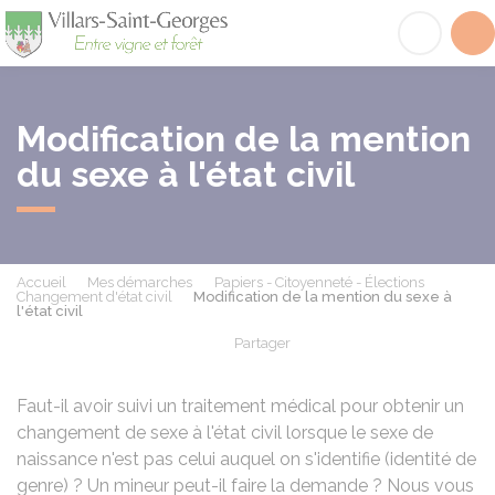
Villars-Saint-Georges
Acc
Modification de la mention
du sexe à l'état civil
Accueil
Mes démarches
Papiers - Citoyenneté - Élections
Changement d'état civil
Modification de la mention du sexe à
l'état civil
Partager
Partager sur Facebook
Partager sur X - Twit
Partager sur
Par
Faut-il avoir suivi un traitement médical pour obtenir un
changement de sexe à l'état civil lorsque le sexe de
naissance n'est pas celui auquel on s'identifie (identité de
genre) ? Un mineur peut-il faire la demande ? Nous vous