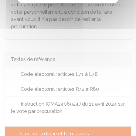
voter à sa place peut aller à son bureau de vote et
voter personnellement, à condition de le faire
avant vous. Il n'a pas besoin de résilier la
procuration.
Textes de référence
Code électoral : articles L71 à L78
Code électoral : articles R72 à R80
Instruction IOMA2406924J du 11 avril 2024 sur
le vote par procuration
Services en ligne et formulaires