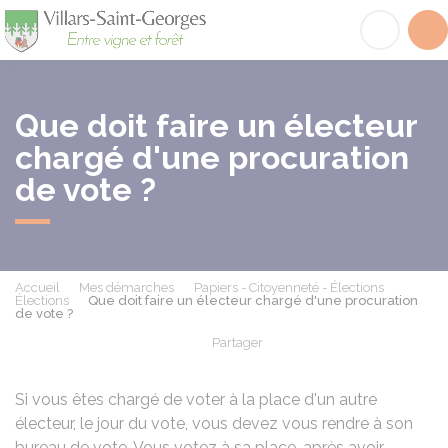
Villars-Saint-Georges
Acc
Que doit faire un électeur
chargé d'une procuration
de vote ?
Accueil
Mes démarches
Papiers - Citoyenneté - Élections
Élections
Que doit faire un électeur chargé d'une procuration
de vote ?
Partager
Partager sur Facebook
Partager sur X - Twit
Partager sur
Par
Si vous êtes chargé de voter à la place d'un autre
électeur, le jour du vote, vous devez vous rendre à son
bureau de vote. Vous votez à sa place, après avoir