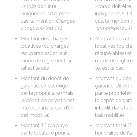
/mois
) doit être
/mois
) doit être
indiquée et, si tel est le
indiquée et, si tel e
cas, la mention
Charges
cas, la mention
Ch
comprises
(ou
CC
).
comprises
(ou
CC
)
Montant des
charges
Montant des
char
locatives (ou charges
locatives (ou char
récupérables) et leur
récupérables) et le
mode de règlement
, si
mode de règleme
tel est le cas
tel est le cas
Montant du
dépôt de
Montant du
dépôt
garantie
, s'il est exigé
garantie
, s'il est e
par le propriétaire (mais
par le propriétaire
le dépôt de garantie est
le dépôt de garant
interdit dans le cas d'un
interdit dans le ca
bail mobilité)
bail mobilité)
Montant
TTC
à payer
Montant total (
TT
par le locataire pour la
honoraires de l'ag