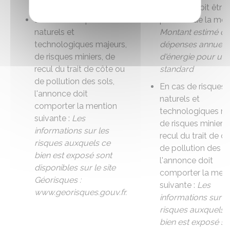
standard
montant doit être
En cas de risques
précédé de la men
naturels et
Montant estimé de
technologiques majeurs,
dépenses annuell
de risques miniers, de
d'énergie pour un
recul du trait de côte ou
standard
de pollution des sols,
En cas de risques
l'annonce doit
naturels et
comporter la mention
technologiques ma
suivante :
Les
de risques miniers,
informations sur les
recul du trait de c
risques auxquels ce
de pollution des so
bien est exposé sont
l'annonce doit
disponibles sur le site
comporter la ment
Géorisques :
suivante :
Les
www.georisques.gouv.fr.
informations sur l
risques auxquels 
bien est exposé so