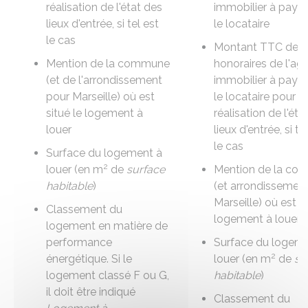
réalisation de
l'état des
immobilier
à payer
lieux d'entrée
, si tel est
le locataire
le cas
Montant
TTC
des
Mention de la commune
honoraires de l'ag
(et de l'arrondissement
immobilier à payer
pour Marseille) où est
le locataire pour la
situé le logement à
réalisation de
l'éta
louer
lieux d'entrée
, si te
le cas
Surface du logement à
2
louer (en m
de
surface
Mention de la c
habitable
)
(et arrondissemen
Marseille) où est si
Classement du
logement à louer
logement en matière de
performance
Surface du logeme
2
énergétique. Si le
louer (en m
de
su
logement classé F ou G,
habitable
)
il doit être indiqué
Classement du