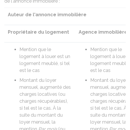
de l'annonce immobilière :
Auteur de l'annonce immobilière
Propriétaire du logement
Agence immobilière
Mention que le
Mention que le
logement à louer est un
logement à louer e
logement meublé
, si tel
logement meublé
est le cas
est le cas
Montant du loyer
Montant du loyer
mensuel, augmenté des
mensuel, augment
charges locatives (ou
charges locatives 
charges récupérables)
,
charges récupérab
si tel est le cas. À la
si tel est le cas. À l
suite du montant du
suite du montant 
loyer mensuel, la
loyer mensuel, la
mention
Par mois
(ou
mention
Par mois