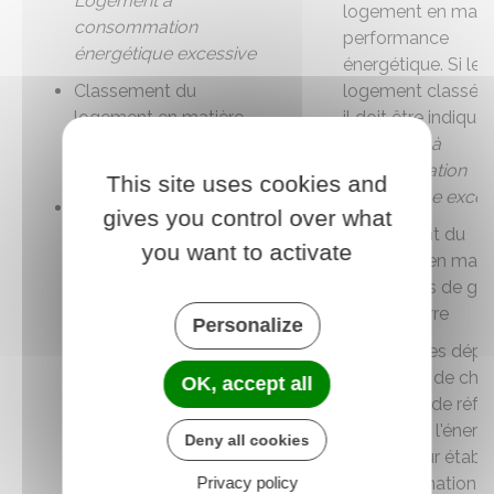
Logement à
logement en matiè
consommation
performance
énergétique excessive
énergétique. Si le
Classement du
logement classé F
logement en matière
il doit être indiqué
d'émissions de gaz à
Logement à
effet de serre
consommation
This site uses cookies and
énergétique exces
Montant des dépenses
gives you control over what
théoriques de chauffage
Classement du
you want to activate
(et l'année de référence
logement en mati
des prix de l'énergie
d'émissions de ga
utilisés pour établir
effet de serre
Personalize
cette estimation). Ce
Montant des dépe
montant doit être
théoriques de cha
OK, accept all
précédé de la mention
(et l'année de réfé
Montant estimé des
des prix de l'énerg
Deny all cookies
dépenses annuelles
utilisés pour établi
d'énergie pour un usage
Privacy policy
cette estimation).