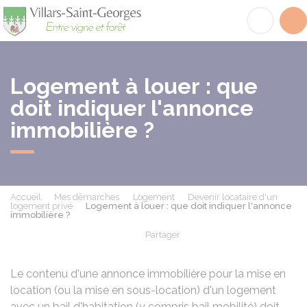
Villars-Saint-Georges
Acc
Logement à louer : que
doit indiquer l'annonce
immobilière ?
Accueil
Mes démarches
Logement
Devenir locataire d'un
logement privé
Logement à louer : que doit indiquer l'annonce
immobilière ?
Partager
Partager sur Facebook
Partager sur X - Twit
Partager sur
Par
Le contenu d'une annonce immobilière pour la mise en
location (ou la mise en sous-location) d'un logement
avec un bail d'habitation (y compris bail mobilité) doit