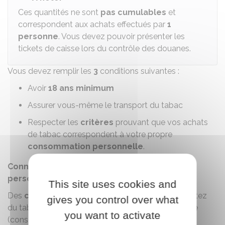
Ces quantités ne sont
pas cumulables
et
correspondent aux achats effectués par
1
personne
. Vous devez pouvoir présenter les
tickets de caisse lors du contrôle des douanes.
Vous devez remplir les
3
conditions suivantes :
Avoir
18 ans minimum
Assurer vous-même le transport du tabac
Respecter les
critères
prouvant que vos achats
de tabac correspondent à votre propre
consommation personnelle
.
Connaître les conditions définissant un usage
personnel et non commercial
This site uses cookies and
Des
critères
sont définis pour juger si vous rapportez
gives you control over what
du tabac d'un pays de l'
UE
pour votre usage propre
you want to activate
(consommation personnelle) et non pour un usage