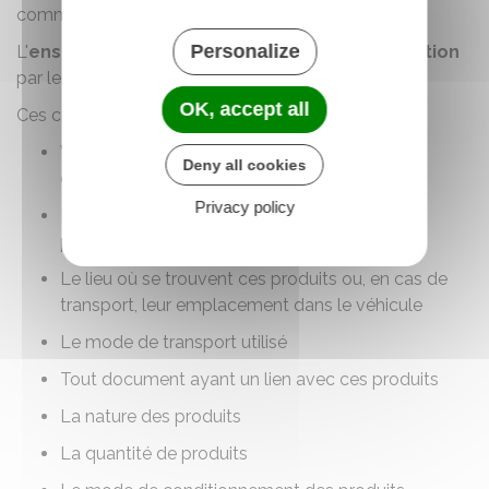
commercial (revente).
Personalize
L'
ensemble des critères
est
pris en considération
par les agents des douanes.
OK, accept all
Ces critères sont les suivants :
Votre activité économique et votre statut
Deny all cookies
commercial
Privacy policy
Les motifs pour lesquels vous détenez ces
produits
Le lieu où se trouvent ces produits ou, en cas de
transport, leur emplacement dans le véhicule
Le mode de transport utilisé
Tout document ayant un lien avec ces produits
La nature des produits
La quantité de produits