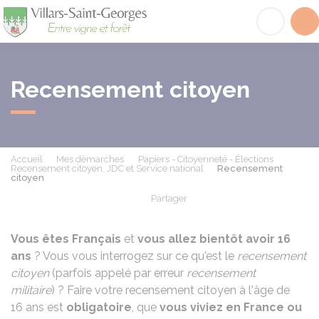
Villars-Saint-Georges
Acc
Recensement citoyen
Accueil
Mes démarches
Papiers - Citoyenneté - Élections
Recensement citoyen, JDC et Service national
Recensement
citoyen
Partager
Partager sur Facebook
Partager sur X - Twit
Partager sur
Par
Vous êtes Français
et
vous allez bientôt avoir 16
ans
? Vous vous interrogez sur ce qu'est le
recensement
citoyen
(parfois appelé par erreur
recensement
militaire
) ? Faire votre recensement citoyen à l'âge de
16 ans est
obligatoire
, que
vous viviez en France ou