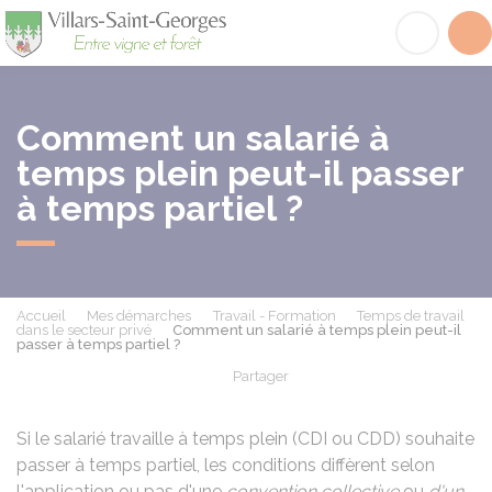
Villars-Saint-Georges
Acc
Comment un salarié à
temps plein peut-il passer
à temps partiel ?
Accueil
Mes démarches
Travail - Formation
Temps de travail
dans le secteur privé
Comment un salarié à temps plein peut-il
passer à temps partiel ?
Partager
Partager sur Facebook
Partager sur X - Twit
Partager sur
Par
Si le salarié travaille à temps plein (CDI ou CDD) souhaite
passer à temps partiel, les conditions diffèrent selon
l'application ou pas d'une
convention collective
ou
d'un