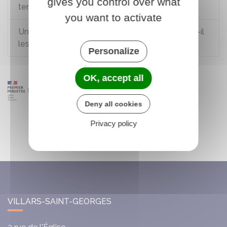
gives you control over what
temps de travail d'un salarié à temps partiel ?
you want to activate
Un ressortissant européen salarié en France a-t-il
les mêmes droits qu'un salarié français ?
Personalize
OK, accept all
Deny all cookies
Privacy policy
VILLARS-SAINT-GEORGES