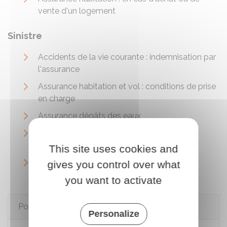
vente d'un logement
Sinistre
Accidents de la vie courante : indemnisation par
l'assurance
Assurance habitation et vol : conditions de prise
en charge
Assurance dégâts des eaux
Assurance habitation : risque incendie ou
explosion
This site uses cookies and
Assurance et catastrophe naturelle (ou
gives you control over what
technologique)
you want to activate
Pour en savoir plus
Personalize