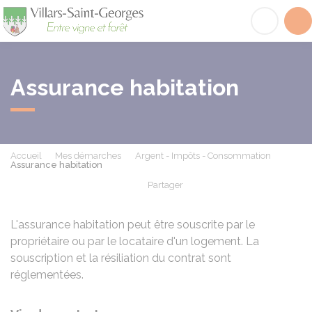
Villars-Saint-Georges
Acc
Assurance habitation
Accueil
Mes démarches
Argent - Impôts - Consommation
Assurance habitation
Partager
Partager sur Facebook
Partager sur X - Twit
Partager sur
Par
L'assurance habitation peut être souscrite par le
propriétaire ou par le locataire d'un logement. La
souscription et la résiliation du contrat sont
réglementées.