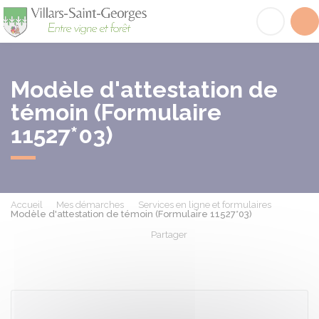
Villars-Saint-Georges
Acc
Modèle d'attestation de
témoin (Formulaire
11527*03)
Accueil
Mes démarches
Services en ligne et formulaires
Modèle d'attestation de témoin (Formulaire 11527*03)
Partager
Partager sur Facebook
Partager sur X - Twit
Partager sur
Par