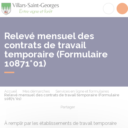
Villars-Saint-Georges
Acc
Relevé mensuel des
contrats de travail
temporaire (Formulaire
10871*01)
Accueil
Mes démarches
Services en ligne et formulaires
Relevé mensuel des contrats de travail temporaire (Formulaire
10871*01)
Partager
Partager sur Facebook
Partager sur X - Twit
Partager sur
Par
À remplir par les établissements de travail temporaire