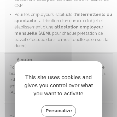
CSP
Pour les employeurs habituels d'
intermittents du
spectacle
: attribution d'un numéro d'objet et
établissement d'une
attestation employeur
mensuelle (AEM)
, pour chaque prestation de
travail effectuée dans le mois (quelle qu'en soit la
durée).
À noter
Pour les employeurs qui gèrent leur salariés par le
biais de la
Déclaration sociale nominative (DSN)
, il
This site uses cookies and
est conseillé de produire une attestation
gives you control over what
employeur (AE) par leur logiciel de paie en DSN
(AE-DSN).
you want to activate
Attention
Personalize