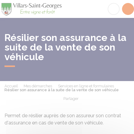
Villars-Saint-Georges
Acc
Résilier son assurance à la
suite de la vente de son
véhicule
Accueil
Mes démarches
Services en ligne et formulaires
Résilier son assurance à la suite de la vente de son véhicule
Partager
Partager sur Facebook
Partager sur X - Twit
Partager sur
Par
Permet de résilier auprès de son assureur son contrat
d'assurance en cas de vente de son véhicule.