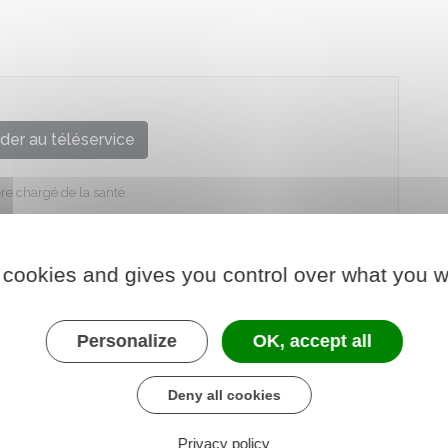
der au téléservice
re chargé de la santé
 cookies and gives you control over what you w
Personalize
OK, accept all
Deny all cookies
Privacy policy